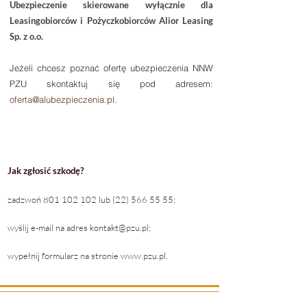
Ubezpieczenie skierowane wyłącznie dla
Leasingobiorców i Pożyczkobiorców Alior Leasing
Sp. z o.o.
Jeżeli chcesz poznać ofertę ubezpieczenia NNW
PZU skontaktuj się pod adresem:
oferta@alubezpieczenia.pl
.
Jak zgłosić szkodę?
zadzwoń
801 102 102
lub
(22) 566 55 55
;
wyślij e-mail na adres
kontakt@pzu.pl
;
wypełnij formularz na stronie
www.pzu.pl
.