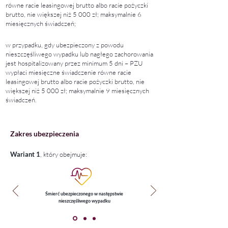
równe racie leasingowej brutto albo racie pożyczki
brutto, nie większej niż 5 000 zł; maksymalnie 6
miesięcznych świadczeń;
w przypadku, gdy ubezpieczony z powodu
nieszczęśliwego wypadku lub nagłego zachorowania
jest hospitalizowany przez minimum 5 dni – PZU
wypłaci miesięczne świadczenie równe racie
leasingowej brutto albo racie pożyczki brutto, nie
większej niż 5 000 zł; maksymalnie 9 miesięcznych
świadczeń.
Zakres ubezpieczenia
Wariant 1
, który obejmuje:​
Śmierć ubezpieczonego
w następstwie
nieszczęśliwego wypadku