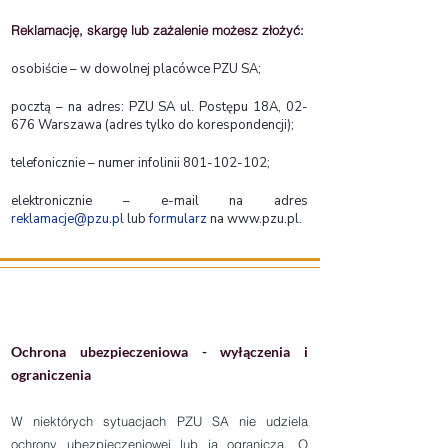
Reklamację, skargę lub zażalenie możesz złożyć:
osobiście – w dowolnej placówce PZU SA;
pocztą – na adres: PZU SA ul. Postępu 18A, 02-
676 Warszawa (adres tylko do korespondencji);
telefonicznie – numer infolinii
801-102-102
;
elektronicznie – e-mail na adres
reklamacje@pzu.pl
lub
formularz
na
www.pzu.pl
.
Ochrona ubezpieczeniowa - wyłączenia i
ograniczenia
​W niektórych sytuacjach PZU SA nie udziela
ochrony ubezpieczeniowej lub ją ogranicza. O