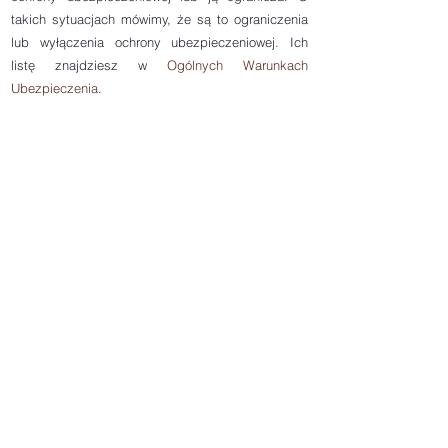
takich sytuacjach mówimy, że są to ograniczenia
lub wyłączenia ochrony ubezpieczeniowej. Ich
listę znajdziesz w
Ogólnych Warunkach
Ubezpieczenia
.
Dokumenty do pobrania
Pełnomocnictwo Agenta
Informacja o Dystrybutorze ubezpieczeń
Regulamin świadczenia Usług Drogą Elektroniczną
Ogólne Warunki Ubezpieczenia