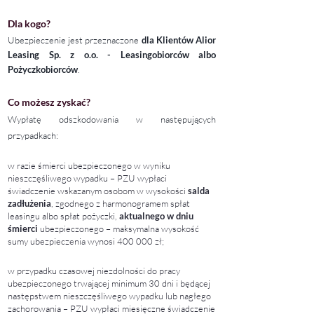
Dla kogo?
Ubezpieczenie jest przeznaczone
dla Klientów Alior
Leasing
Sp. z o.o. - Leasingobiorców albo
Pożyczkobiorców
.
Co możesz zyskać?
Wypłatę odszkodowania w następujących
przypadkach:
w razie śmierci ubezpieczonego w wyniku
nieszczęśliwego wypadku – PZU wypłaci
świadczenie wskazanym osobom w wysokości
salda
zadłużenia
, zgodnego z harmonogramem spłat
leasingu albo spłat pożyczki,
aktualnego w dniu
śmierci
ubezpieczonego – maksymalna wysokość
sumy ubezpieczenia wynosi 400 000 zł;
w przypadku czasowej niezdolności do pracy
ubezpieczonego trwającej minimum 30 dni i będącej
następstwem nieszczęśliwego wypadku lub nagłego
zachorowania – PZU wypłaci miesięczne świadczenie